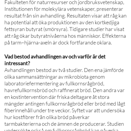
Fakulteten för naturresurser och jordbruksvetenskap,
Institutionen för molekylära vetenskaper, presenterar
resultat från sin avhandling. Resultaten visar att råg kan
ha potential att öka produktionen av den kortkedjiga
fettsyran butyrat (smörsyra). Tidigare studier har visat
att råg ökar butyratnivåerna hos människor. Effekterna
på tarm–hjärna-axeln är dock fortfarande oklara.
Vad bestod avhandlingen av och varför är det
intressant?
Avhandlingen bestod av två studier. Den ena jämförde
olika sammansättningar av mikrobiota genom
laboratoriefermentering av fullkornsrågbröd,
havrefullkornsbröd och raffinerat bröd. Den andra var
en kostintervention där friska deltagare åt stora
mängder antingen fullkornsrågbröd eller bröd med lågt
fiberinnehåll under tre veckor. Syftet var att undersöka
hur kostfibrer från olika bröd påverkar
tarmbakterierna och de ämnen de producerar. Studien
undersökte också om fullkornsrågbröd kan påverka