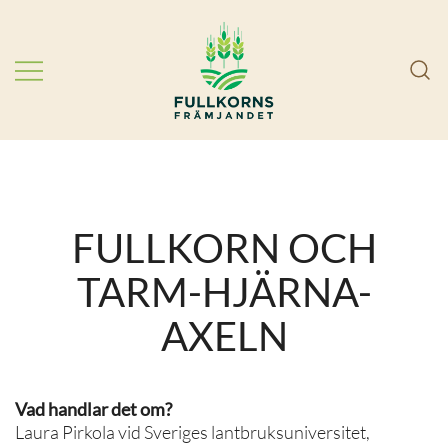
Skip
to
content
Välj mer fullkorn! Vi arbetar i
FullkornsFrämjandet
partnerskap för att förbättra
folkhälsan genom att få svenskarna
att äta mer fullkorn.
FULLKORN OCH
TARM-HJÄRNA-
AXELN
Vad handlar det om?
Laura Pirkola vid Sveriges lantbruksuniversitet,