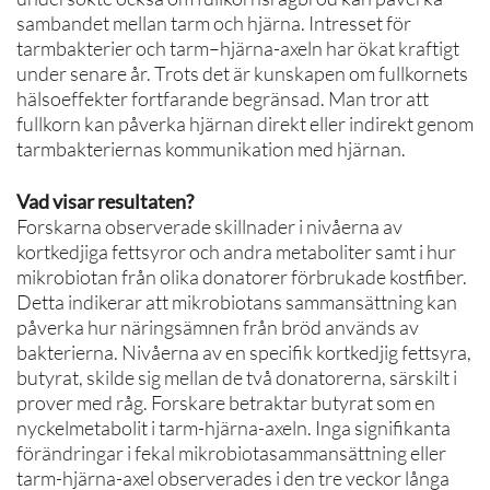
sambandet mellan tarm och hjärna. Intresset för
tarmbakterier och tarm–hjärna-axeln har ökat kraftigt
under senare år. Trots det är kunskapen om fullkornets
hälsoeffekter fortfarande begränsad. Man tror att
fullkorn kan påverka hjärnan direkt eller indirekt genom
tarmbakteriernas kommunikation med hjärnan.
Vad visar resultaten?
Forskarna observerade skillnader i nivåerna av
kortkedjiga fettsyror och andra metaboliter samt i hur
mikrobiotan från olika donatorer förbrukade kostfiber.
Detta indikerar att mikrobiotans sammansättning kan
påverka hur näringsämnen från bröd används av
bakterierna. Nivåerna av en specifik kortkedjig fettsyra,
butyrat, skilde sig mellan de två donatorerna, särskilt i
prover med råg. Forskare betraktar butyrat som en
nyckelmetabolit i tarm-hjärna-axeln. Inga signifikanta
förändringar i fekal mikrobiotasammansättning eller
tarm-hjärna-axel observerades i den tre veckor långa