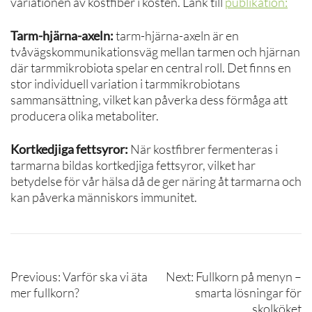
variationen av kostfiber i kosten. Länk till
publikation:
Tarm-hjärna-axeln:
tarm-hjärna-axeln är en
tvåvägskommunikationsväg mellan tarmen och hjärnan
där tarmmikrobiota spelar en central roll. Det finns en
stor individuell variation i tarmmikrobiotans
sammansättning, vilket kan påverka dess förmåga att
producera olika metaboliter.
Kortkedjiga fettsyror:
När kostfibrer fermenteras i
tarmarna bildas kortkedjiga fettsyror, vilket har
betydelse för vår hälsa då de ger näring åt tarmarna och
kan påverka människors immunitet.
Inläggsnavigering
Previous:
Varför ska vi äta
Next:
Fullkorn på menyn –
mer fullkorn?
smarta lösningar för
skolköket