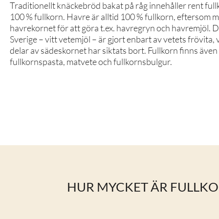
Traditionellt knäckebröd bakat på råg innehåller rent fu
100 % fullkorn. Havre är alltid 100 % fullkorn, eftersom
havrekornet för att göra t.ex. havregryn och havremjöl. Det
Sverige – vitt vetemjöl – är gjort enbart av vetets frövita, 
delar av sädeskornet har siktats bort. Fullkorn finns även i
fullkornspasta, matvete och fullkornsbulgur.
HUR MYCKET ÄR FULLKO