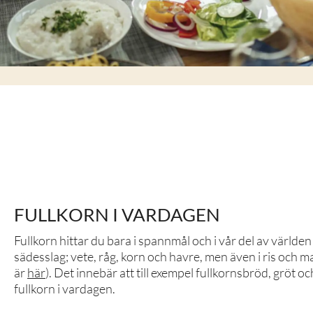
FULLKORN I VARDAGEN
Fullkorn hittar du bara i spannmål och i vår del av världen
sädesslag; vete, råg, korn och havre, men även i ris och m
är
här
). Det innebär att till exempel fullkornsbröd, gröt och
fullkorn i vardagen.