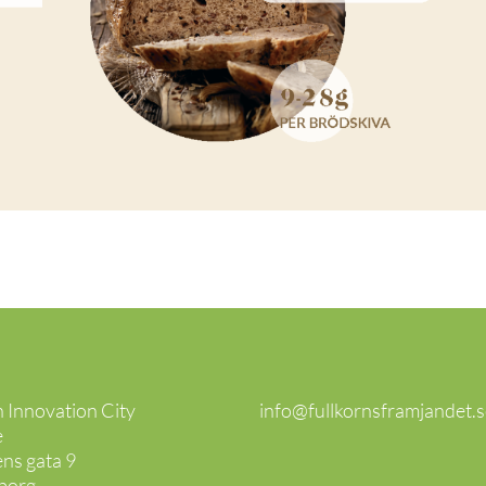
 Innovation City
info@fullkornsframjandet.
e
s gata 9
borg