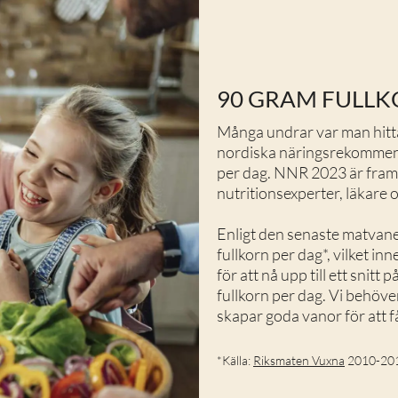
90 GRAM FULL
Många undrar var man hittar 
nordiska näringsrekommend
per dag. NNR 2023 är framt
nutritionsexperter, läkare 
Enligt den senaste matvane
fullkorn per dag*, vilket in
för att nå upp till ett snit
fullkorn per dag. Vi behöver
skapar goda vanor för att få
*Källa:
Riksmaten Vuxna
2010-20