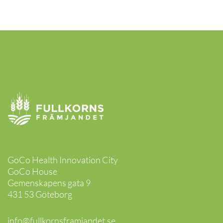
GoCo Health Innovation City
GoCo House
Gemenskapens gata 9
431 53 Göteborg
info@fullkornsframjandet.se