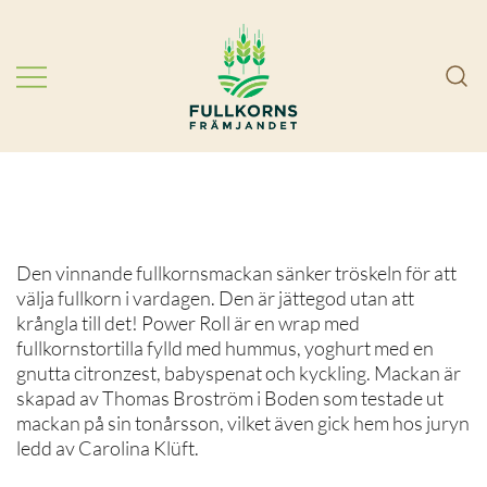
Skip
to
content
Välj mer fullkorn! Vi arbetar i
FullkornsFrämjandet
partnerskap för att förbättra
folkhälsan genom att få svenskarna
att äta mer fullkorn.
Den vinnande fullkornsmackan sänker tröskeln för att
välja fullkorn i vardagen. Den är jättegod utan att
krångla till det! Power Roll är en wrap med
fullkornstortilla fylld med hummus, yoghurt med en
gnutta citronzest, babyspenat och kyckling. Mackan är
skapad av Thomas Broström i Boden som testade ut
mackan på sin tonårsson, vilket även gick hem hos juryn
ledd av Carolina Klüft.